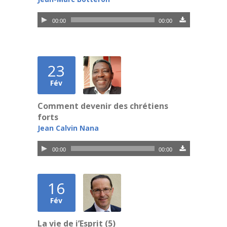
Lecteur
00:00
00:00
audio
23
Fév
Comment devenir des chrétiens
forts
Jean Calvin Nana
Lecteur
00:00
00:00
audio
16
Fév
La vie de i’Esprit (5)