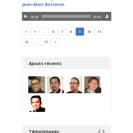
Jean-Marc Botteron
Lecteur
00:00
00:00
audio
1
…
6
7
8
9
10
11
12
…
17
Ajouts récents
Témoignages