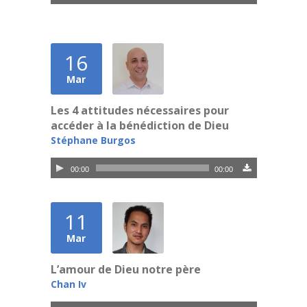
audio
16
Mar
Les 4 attitudes nécessaires pour
accéder à la bénédiction de Dieu
Stéphane Burgos
Lecteur
00:00
00:00
audio
11
Mar
L’amour de Dieu notre père
Chan Iv