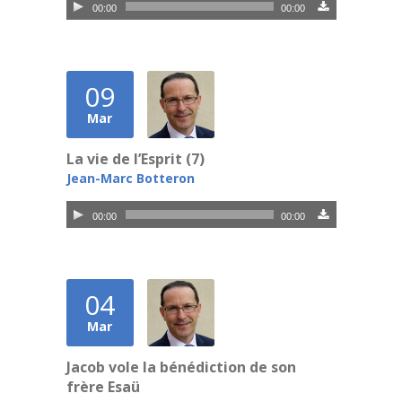
Lecteur
00:00
00:00
audio
09
Mar
La vie de l’Esprit (7)
Jean-Marc Botteron
Lecteur
00:00
00:00
audio
04
Mar
Jacob vole la bénédiction de son
frère Esaü