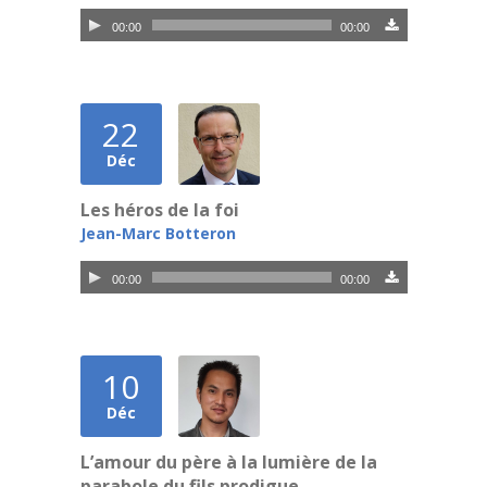
Lecteur
00:00
00:00
audio
22
Déc
Les héros de la foi
Jean-Marc Botteron
Lecteur
00:00
00:00
audio
10
Déc
L’amour du père à la lumière de la
parabole du fils prodigue