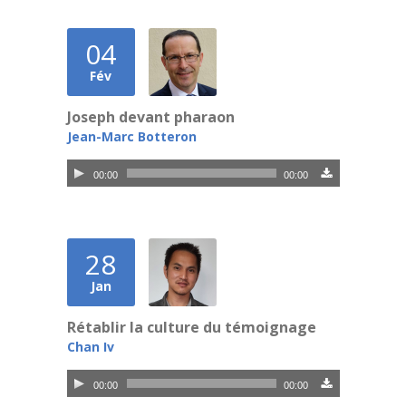
04
Fév
Joseph devant pharaon
Jean-Marc Botteron
Lecteur
00:00
00:00
audio
28
Jan
Rétablir la culture du témoignage
Chan Iv
Lecteur
00:00
00:00
audio