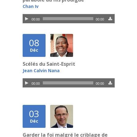
Chan Iv
Lecteur
00:00
00:00
audio
08
Déc
Scélés du Saint-Esprit
Jean Calvin Nana
Lecteur
00:00
00:00
audio
03
Déc
Garder la foi malgré le criblage de