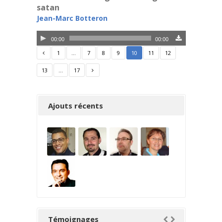
satan
Jean-Marc Botteron
Lecteur
00:00
00:00
audio
1
…
7
8
9
10
11
12
13
…
17
Ajouts récents
Témoignages