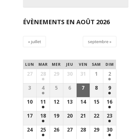
ÉVÈNEMENTS EN AOÛT 2026
Navigation
«
juillet
septembre
»
par
Calendrier
mensuel
LUN
MAR
MER
JEU
VEN
SAM
DIM
27
28
29
30
31
1
2
3
4
5
6
7
8
9
10
11
12
13
14
15
16
17
18
19
20
21
22
23
24
25
26
27
28
29
30