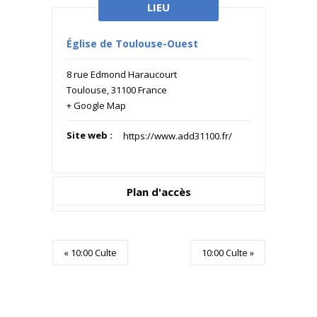
LIEU
Église de Toulouse-Ouest
8 rue Edmond Haraucourt
Toulouse
,
31100
France
+ Google Map
Site web :
https://www.add31100.fr/
Plan d'accès
Event
«
10:00 Culte
10:00 Culte
»
Navigation