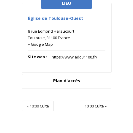
LIEU
Église de Toulouse-Ouest
8 rue Edmond Haraucourt
Toulouse
,
31100
France
+ Google Map
Site web :
https://www.add31100.fr/
Plan d'accès
Event
«
10:00 Culte
10:00 Culte
»
Navigation